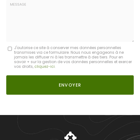
Société
:
Message
J'autorise ce site à conserver mes données personnelles
transmises via ce formulaire. Nous nous engageons à ne
:
jamais les diffuser ni à les transmettre à des tiers. Pour en
savoir + sur la gestion de vos données personnelles et exercer
*
vos droits,
cliquez-ici
.
Acceptation
RGPD
ENVOYER
*