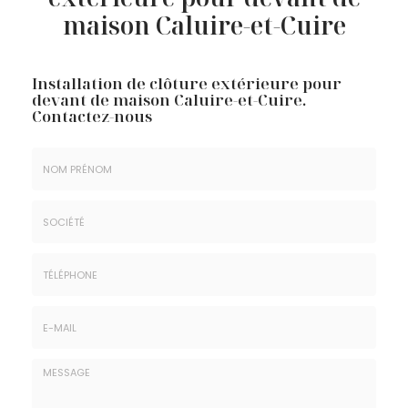
maison Caluire-et-Cuire
Installation de clôture extérieure pour
devant de maison Caluire-et-Cuire.
Contactez-nous
Nom
&
Prénom
Société
*
:
Téléphone
E-
mail