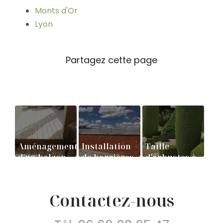
Monts d'Or
Lyon
Aménagement
Installation
Taille
d'un balcon,
de barrières
d'arbustes à
création
PVC
BOURGOIN
d'une
JALLIEU
terrasse en
Contactez-nous
bois à LYON