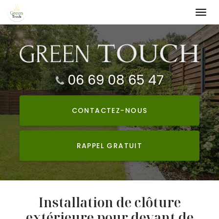
Togg
navi
Aller
au
contenu
principal
06 69 08 65 47
CONTACTEZ-
NOUS
RAPPEL GRATUIT
Installation de clôture
extérieure pour devant de