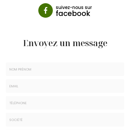
suivez-nous sur
facebook
Envoyez un message
Nom
-
Prénom
Email
:
:
*
*
Tél.
:
*