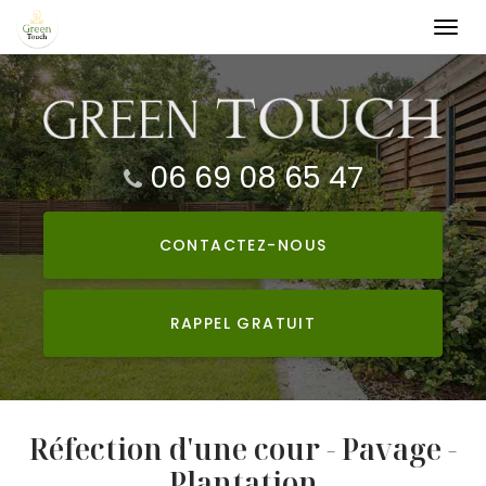
Togg
navi
Aller
au
contenu
principal
06 69 08 65 47
CONTACTEZ-
NOUS
RAPPEL GRATUIT
Réfection d'une cour - Pavage -
Plantation