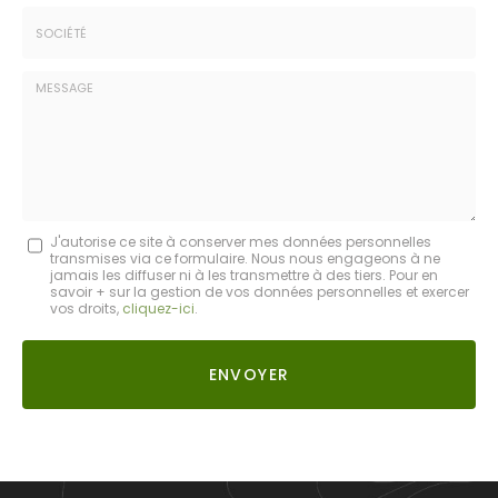
*
*
Tél.
:
*
Société
:
Message
J'autorise ce site à conserver mes données personnelles
transmises via ce formulaire. Nous nous engageons à ne
:
jamais les diffuser ni à les transmettre à des tiers. Pour en
savoir + sur la gestion de vos données personnelles et exercer
*
vos droits,
cliquez-ici
.
Acceptation
RGPD
ENVOYER
*