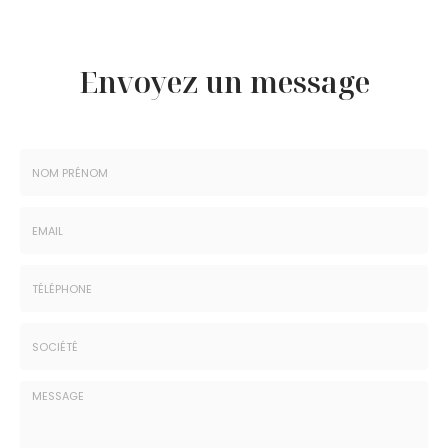
Envoyez un message
Nom
-
Prénom
Email
:
:
*
*
Tél.
:
*
Société
: