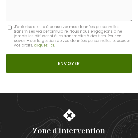
Message
J'autorise ce site à conserver mes données personnelles
transmises via ce formulaire. Nous nous engageons à ne
:
jamais les diffuser ni à les transmettre à des tiers. Pour en
savoir + sur la gestion de vos données personnelles et exercer
*
vos droits,
cliquez-ici
.
Acceptation
RGPD
ENVOYER
*
Zone d'intervention