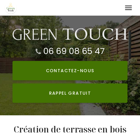
Togg
navi
Aller
au
contenu
principal
06 69 08 65 47
CONTACTEZ-
NOUS
RAPPEL GRATUIT
Création de terrasse en bois