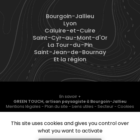
Bourgoin-Jallieu
Lyon
Caluire-et-Cuire
Saint-Cyr-au-Mont-d'Or
La Tour-du-Pin
Saint-Jean-de-Bournay
Et la région
En savoir +
GREEN TOUCH, artisan paysagiste
à Bourgoin-Jallieu
Mentions légales
-
Plan du site
-
Liens utiles
-
Secteur
-
Cookies
GREEN TOUCH
This site uses cookies and gives you control over
Création et référencement de site Internet
what you want to activate
Demande de Devis
Fermer
Notre savoir-faire : Artisan paysagiste à Bourgoin-