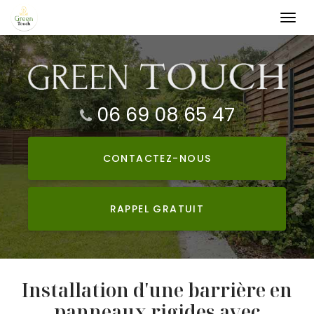
Togg
navi
Aller
au
contenu
principal
06 69 08 65 47
CONTACTEZ-
NOUS
RAPPEL GRATUIT
Installation d'une barrière en
panneaux rigides avec