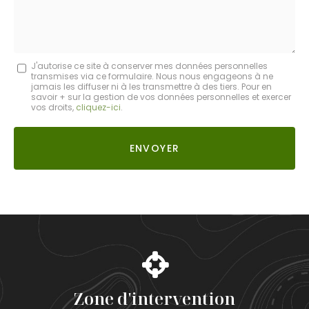
Message
J'autorise ce site à conserver mes données personnelles
transmises via ce formulaire. Nous nous engageons à ne
:
jamais les diffuser ni à les transmettre à des tiers. Pour en
savoir + sur la gestion de vos données personnelles et exercer
*
vos droits,
cliquez-ici
.
Acceptation
RGPD
ENVOYER
*
Zone d'intervention