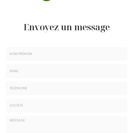
Envoyez un message
Nom
-
Prénom
Email
:
:
*
*
Tél.
:
*
Société
: