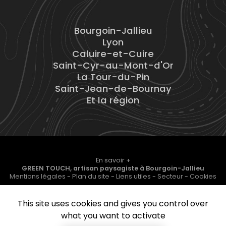
Bourgoin-Jallieu
Lyon
Caluire-et-Cuire
Saint-Cyr-au-Mont-d'Or
La Tour-du-Pin
Saint-Jean-de-Bournay
Et la région
En savoir +
GREEN TOUCH, artisan paysagiste
à Bourgoin-Jallieu
Mentions légales
-
Plan du site
-
Liens utiles
-
Secteur
-
Cookies
GREEN TOUCH
This site uses cookies and gives you control over
Création et référencement de site Internet
what you want to activate
Demande de Devis
Fermer