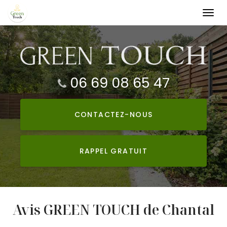
Togg
navi
Aller
au
contenu
principal
06 69 08 65 47
CONTACTEZ-
NOUS
RAPPEL GRATUIT
Avis GREEN TOUCH de Chantal