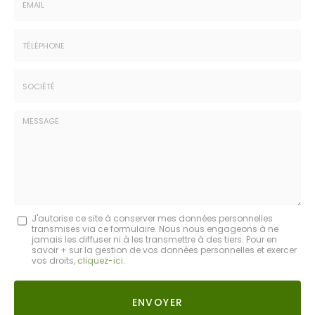
-
Prénom
Email
:
:
*
*
Tél.
:
*
Société
:
Message
J'autorise ce site à conserver mes données personnelles
transmises via ce formulaire. Nous nous engageons à ne
:
jamais les diffuser ni à les transmettre à des tiers. Pour en
savoir + sur la gestion de vos données personnelles et exercer
*
vos droits,
cliquez-ici
.
Acceptation
RGPD
ENVOYER