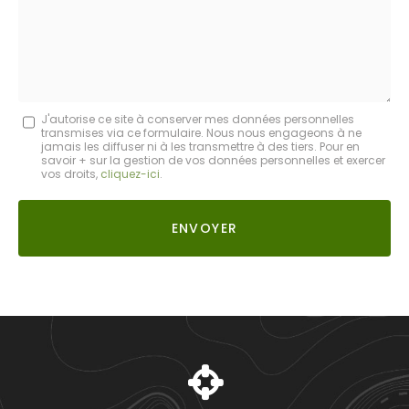
:
Message
J'autorise ce site à conserver mes données personnelles
transmises via ce formulaire. Nous nous engageons à ne
:
jamais les diffuser ni à les transmettre à des tiers. Pour en
savoir + sur la gestion de vos données personnelles et exercer
*
vos droits,
cliquez-ici
.
Acceptation
RGPD
ENVOYER
*