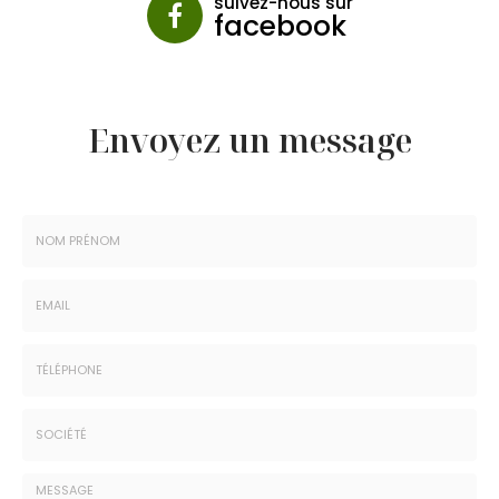
suivez-nous sur
facebook
Envoyez un message
Nom
-
Prénom
Email
:
:
*
*
Tél.
:
*
Société